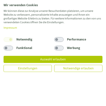
unter Einhaltung der Hygienemaßnahmen Besuch erhalten.
Wir verwenden Cookies
Wir können diese zur Analyse unserer Besucherdaten platzieren, um unsere
Website zu verbessern, personalisierte Inhalte anzuzeigen und Ihnen ein
großartiges Website-Erlebnis zu bieten. Für weitere Informationen zu den von uns
verwendeten Cookies öffnen Sie die Einstellungen.
Impressum
Notwendig
Performance
Funktional
Werbung
Herzlich Willkommen im Delme Klinikum
Auswahl erlauben
Delmenhorst
Einstellungen
Notwendige erlauben
Mit insgesamt 290 Planbetten und über 1000
Mitarbeiter:innen ist das Delme Klinikum Delmenhorst ein
Krankenhaus der Regel- und Schwerpunktversorgung. Es
bietet qualitativ hochwertige und sichere Behandlung in
Diagnostik, Therapie und Pflege.