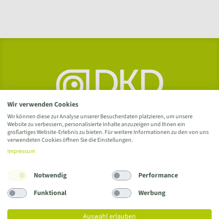
Wir verwenden Cookies
Wir können diese zur Analyse unserer Besucherdaten platzieren, um unsere
Website zu verbessern, personalisierte Inhalte anzuzeigen und Ihnen ein
großartiges Website-Erlebnis zu bieten. Für weitere Informationen zu den von uns
verwendeten Cookies öffnen Sie die Einstellungen.
Impressum
Notwendig
Performance
Delme Klinikum Delmenhorst GmbH
Wildeshauser Straße 92 / 27753 Delmenhorst
Funktional
Werbung
Tel.
04221 993
/
info@delme-klinikum.de
Auswahl erlauben