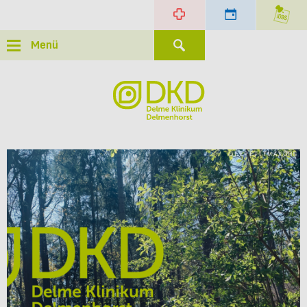
Menü
© L E P E T I T M A X OHG