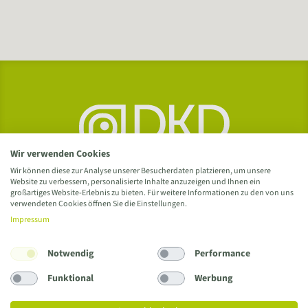
Wir verwenden Cookies
Wir können diese zur Analyse unserer Besucherdaten platzieren, um unsere
Website zu verbessern, personalisierte Inhalte anzuzeigen und Ihnen ein
großartiges Website-Erlebnis zu bieten. Für weitere Informationen zu den von uns
verwendeten Cookies öffnen Sie die Einstellungen.
Impressum
Notwendig
Performance
Delme Klinikum Delmenhorst GmbH
Wildeshauser Straße 92 / 27753 Delmenhorst
Funktional
Werbung
Tel.
04221 993
/
info@delme-klinikum.de