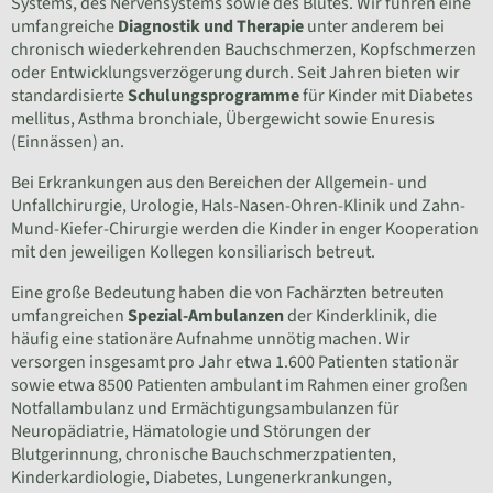
Systems, des Nervensystems sowie des Blutes. Wir führen eine
umfangreiche
Diagnostik und Therapie
unter anderem bei
chronisch wiederkehrenden Bauchschmerzen, Kopfschmerzen
oder Entwicklungsverzögerung durch. Seit Jahren bieten wir
standardisierte
Schulungsprogramme
für Kinder mit Diabetes
mellitus, Asthma bronchiale, Übergewicht sowie Enuresis
(Einnässen) an.
Bei Erkrankungen aus den Bereichen der Allgemein- und
Unfallchirurgie, Urologie, Hals-Nasen-Ohren-Klinik und Zahn-
Mund-Kiefer-Chirurgie werden die Kinder in enger Kooperation
mit den jeweiligen Kollegen konsiliarisch betreut.
Eine große Bedeutung haben die von Fachärzten betreuten
umfangreichen
Spezial-Ambulanzen
der Kinderklinik, die
häufig eine stationäre Aufnahme unnötig machen. Wir
versorgen insgesamt pro Jahr etwa 1.600 Patienten stationär
sowie etwa 8500 Patienten ambulant im Rahmen einer großen
Notfallambulanz und Ermächtigungsambulanzen für
Neuropädiatrie, Hämatologie und Störungen der
Blutgerinnung, chronische Bauchschmerzpatienten,
Kinderkardiologie, Diabetes, Lungenerkrankungen,