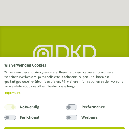
Wir verwenden Cookies
Wir können diese zur Analyse unserer Besucherdaten platzieren, um unsere
Website zu verbessern, personalisierte Inhalte anzuzeigen und Ihnen ein
großartiges Website-Erlebnis zu bieten. Für weitere Informationen zu den von uns
verwendeten Cookies öffnen Sie die Einstellungen.
Impressum
Notwendig
Performance
Delme Klinikum Delmenhorst GmbH
Wildeshauser Straße 92 / 27753 Delmenhorst
Funktional
Werbung
Tel.
04221 993
/
info@delme-klinikum.de