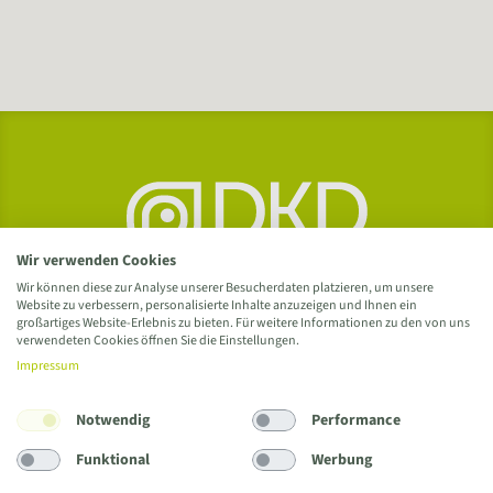
Wir verwenden Cookies
Wir können diese zur Analyse unserer Besucherdaten platzieren, um unsere
Website zu verbessern, personalisierte Inhalte anzuzeigen und Ihnen ein
großartiges Website-Erlebnis zu bieten. Für weitere Informationen zu den von uns
verwendeten Cookies öffnen Sie die Einstellungen.
Impressum
Notwendig
Performance
Delme Klinikum Delmenhorst GmbH
Wildeshauser Straße 92 / 27753 Delmenhorst
Funktional
Werbung
Tel.
04221 993
/
info@delme-klinikum.de